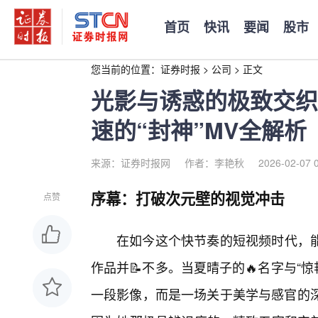
首页
快讯
要闻
股市
您当前的位置：
证券时报
>
公司
>
正文
光影与诱惑的极致交织
速的“封神”MV全解析
来源：证券时报网
作者：李艳秋
2026-02-07 
序幕：打破次元壁的视觉冲击
点赞
在如今这个快节奏的短视频时代，
作品并📝不多。当夏晴子的🔥名字与“
一段影像，而是一场关于美学与感官的深