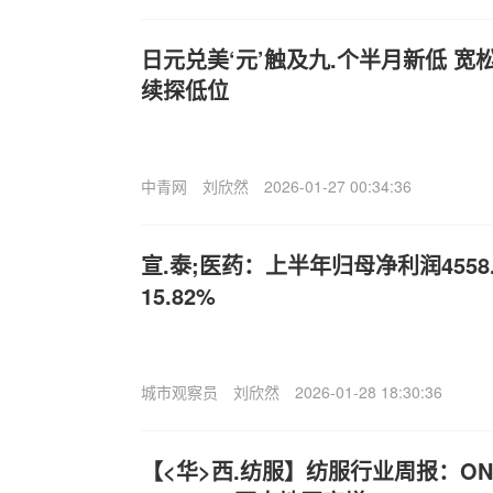
日元兑美‘元’触及九.个半月新低 
续探低位
中青网
刘欣然
2026-01-27 00:34:36
宣.泰;医药：上半年归母净利润4558
15.82%
城市观察员
刘欣然
2026-01-28 18:30:36
【<华>西.纺服】纺服行业周报：O