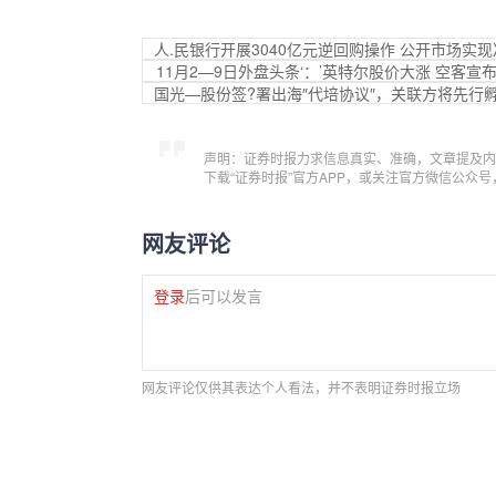
人.民银行开展3040亿元逆回购操作 公开市场实现
11月2—9日外盘头条‘：’英特尔股价大涨 空客
国光—股份签?署出海″代培协议″，关联方将先行
声明：证券时报力求信息真实、准确，文章提及内
下载“证券时报”官方APP，或关注官方微信公众
网友评论
登录
后可以发言
网友评论仅供其表达个人看法，并不表明证券时报立场