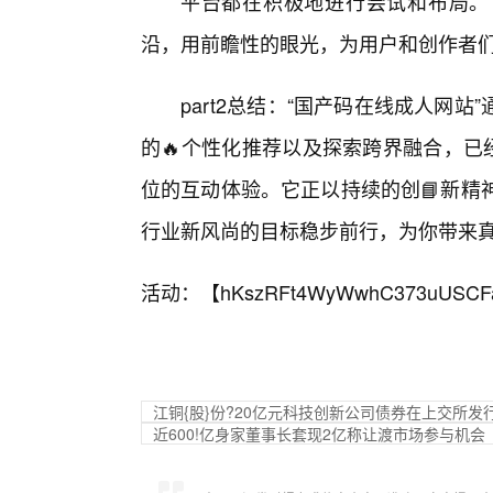
平台都在积极地进行尝试和布局。
沿，用前瞻性的眼光，为用户和创作者
part2总结：“国产码在线成人网
的🔥个性化推荐以及探索跨界融合，已
位的互动体验。它正以持续的创📘新精
行业新风尚的目标稳步前行，为你带来
活动：【
hKszRFt4WyWwhC373uUSCF
江铜{股}份?20亿元科技创新公司债券在上交所发
近600!亿身家董事长套现2亿称让渡市场参与机会