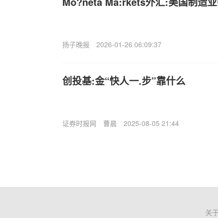
Mo?neta Ma:rkets外汇:美国制
扬子晚报
2026-01-26 06:09:37
创投基:金“快人一.步”靠什么
证券时报网
曹晨
2025-08-05 21:44
关